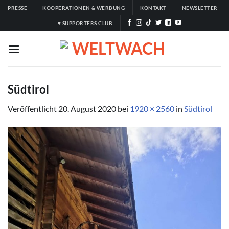
Zum
PRESSE
KOOPERATIONEN & WERBUNG
KONTAKT
NEWSLETTER
Inhalt
♥ SUPPORTERS CLUB
springen
Südtirol
Veröffentlicht
20. August 2020
bei
1920 × 2560
in
Südtirol