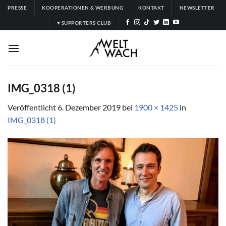
Zum
PRESSE
KOOPERATIONEN & WERBUNG
KONTAKT
NEWSLETTER
Inhalt
♥ SUPPORTERS CLUB
springen
IMG_0318 (1)
Veröffentlicht
6. Dezember 2019
bei
1900 × 1425
in
IMG_0318 (1)