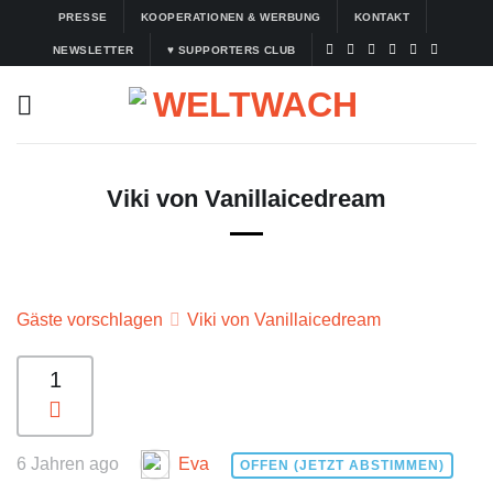
Zum
PRESSE
KOOPERATIONEN & WERBUNG
KONTAKT
Inhalt
NEWSLETTER
♥ SUPPORTERS CLUB
springen
Viki von Vanillaicedream
Gäste vorschlagen
Viki von Vanillaicedream
1
6 Jahren ago
Eva
OFFEN (JETZT ABSTIMMEN)