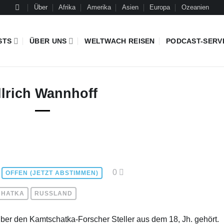
Über
Afrika
Amerika
Asien
Europa
Ozeanien
STS
ÜBER UNS
WELTWACH REISEN
PODCAST-SERV
llrich Wannhoff
0
OFFEN (JETZT ABSTIMMEN)
CHATKA
RUSSLAND
über den Kamtschatka-Forscher Steller aus dem 18, Jh. gehört.