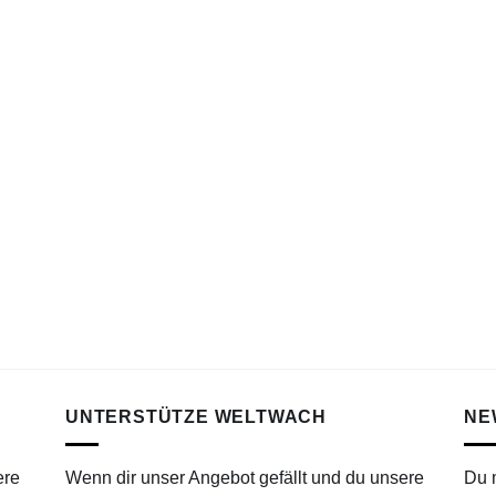
UNTERSTÜTZE WELTWACH
NE
ere
Wenn dir unser Angebot gefällt und du unsere
Du 