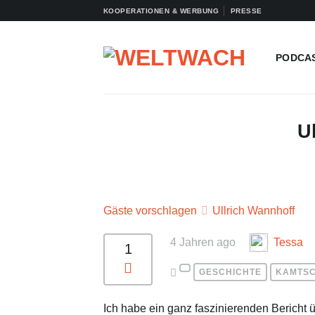
Zum
KOOPERATIONEN & WERBUNG
PRESSE
Inhalt
springen
PODCA
U
Gäste vorschlagen
Ullrich Wannhoff
4 Jahren ago
Tessa
1
GESCHICHTE
KAMTS
Ich habe ein ganz faszinierenden Bericht 