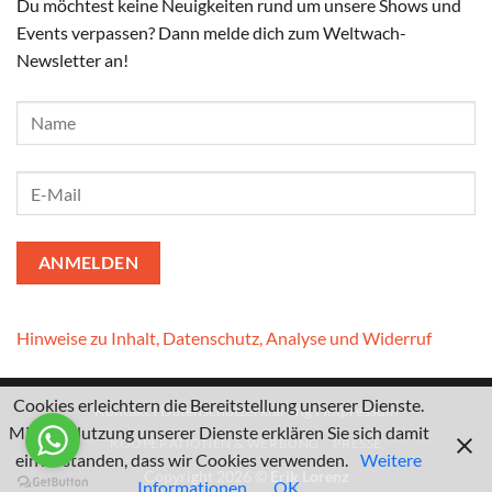
Du möchtest keine Neuigkeiten rund um unsere Shows und
Events verpassen? Dann melde dich zum Weltwach-
Newsletter an!
Hinweise zu Inhalt, Datenschutz, Analyse und Widerruf
Cookies erleichtern die Bereitstellung unserer Dienste.
Kontakt
I
Datenschutzerklärung
I
Impressum
Mit der Nutzung unserer Dienste erklären Sie sich damit
KOOPERATIONEN & WERBUNG
PRESSE
einverstanden, dass wir Cookies verwenden.
Weitere
Copyright 2026 ©
Erik Lorenz
Informationen
OK