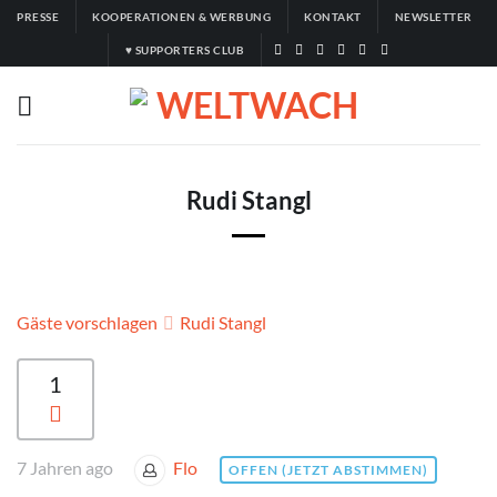
Zum
PRESSE
KOOPERATIONEN & WERBUNG
KONTAKT
NEWSLETTER
Inhalt
♥ SUPPORTERS CLUB
springen
Rudi Stangl
Gäste vorschlagen
Rudi Stangl
1
7 Jahren ago
Flo
OFFEN (JETZT ABSTIMMEN)