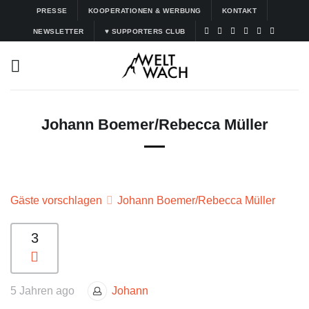
Zum
PRESSE
KOOPERATIONEN & WERBUNG
KONTAKT
Inhalt
NEWSLETTER
♥ SUPPORTERS CLUB
springen
Johann Boemer/Rebecca Müller
Gäste vorschlagen
Johann Boemer/Rebecca Müller
3
5 Jahren ago
Johann