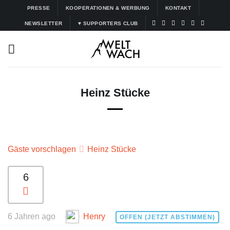
Zum
PRESSE
KOOPERATIONEN & WERBUNG
KONTAKT
Inhalt
NEWSLETTER
♥ SUPPORTERS CLUB
springen
Heinz Stücke
Gäste vorschlagen
Heinz Stücke
6
6 Jahren ago
Henry
OFFEN (JETZT ABSTIMMEN)