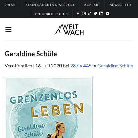
Zum
PRESSE
KOOPERATIONEN & WERBUNG
KONTAKT
NEWSLETTER
Inhalt
♥ SUPPORTERS CLUB
springen
Geraldine Schüle
Veröffentlicht
16. Juli 2020
bei
287 × 445
in
Geraldine Schüle