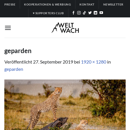
Zum
PRESSE
KOOPERATIONEN & WERBUNG
KONTAKT
NEWSLETTER
Inhalt
♥ SUPPORTERS CLUB
springen
geparden
Veröffentlicht
27. September 2019
bei
1920 × 1280
in
geparden