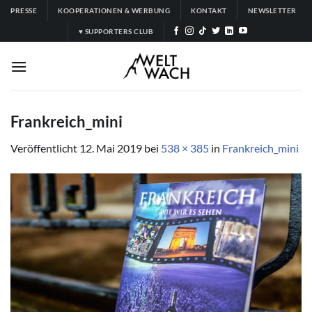
Zum
PRESSE
KOOPERATIONEN & WERBUNG
KONTAKT
NEWSLETTER
Inhalt
♥ SUPPORTERS CLUB
springen
Frankreich_mini
Veröffentlicht
12. Mai 2019
bei
538 × 385
in
Frankreich_mini