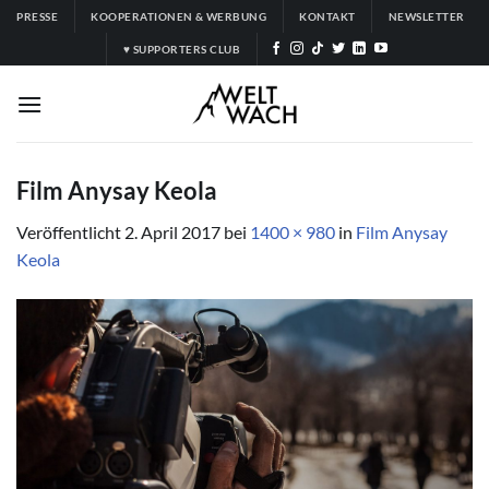
Zum
PRESSE
KOOPERATIONEN & WERBUNG
KONTAKT
NEWSLETTER
Inhalt
♥ SUPPORTERS CLUB
springen
Film Anysay Keola
Veröffentlicht
2. April 2017
bei
1400 × 980
in
Film Anysay
Keola