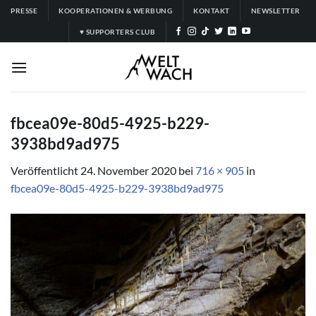
Zum
PRESSE
KOOPERATIONEN & WERBUNG
KONTAKT
NEWSLETTER
Inhalt
♥ SUPPORTERS CLUB
springen
fbcea09e-80d5-4925-b229-
3938bd9ad975
Veröffentlicht
24. November 2020
bei
716 × 905
in
fbcea09e-80d5-4925-b229-3938bd9ad975