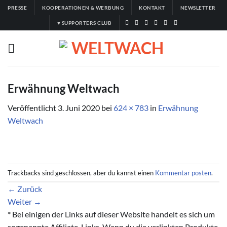
Zum
PRESSE
KOOPERATIONEN & WERBUNG
KONTAKT
NEWSLETTER
Inhalt
♥ SUPPORTERS CLUB
springen
Erwähnung Weltwach
Veröffentlicht
3. Juni 2020
bei
624 × 783
in
Erwähnung
Weltwach
Trackbacks sind geschlossen, aber du kannst einen
Kommentar posten
.
←
Zurück
Weiter
→
* Bei einigen der Links auf dieser Website handelt es sich um
sogenannte Affiliate-Links. Wenn du die verlinkten Produkte