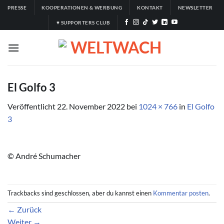
Zum
PRESSE
KOOPERATIONEN & WERBUNG
KONTAKT
NEWSLETTER
Inhalt
♥ SUPPORTERS CLUB
springen
El Golfo 3
Veröffentlicht
22. November 2022
bei
1024 × 766
in
El Golfo
3
© André Schumacher
Trackbacks sind geschlossen, aber du kannst einen
Kommentar posten
.
←
Zurück
Weiter
→