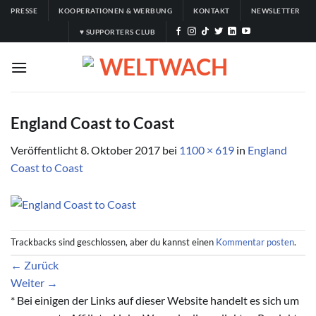
Zum
PRESSE
KOOPERATIONEN & WERBUNG
KONTAKT
NEWSLETTER
Inhalt
♥ SUPPORTERS CLUB
springen
England Coast to Coast
Veröffentlicht
8. Oktober 2017
bei
1100 × 619
in
England
Coast to Coast
Trackbacks sind geschlossen, aber du kannst einen
Kommentar posten
.
←
Zurück
Weiter
→
* Bei einigen der Links auf dieser Website handelt es sich um