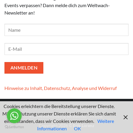
Events verpassen? Dann melde dich zum Weltwach-
Newsletter an!
Hinweise zu Inhalt, Datenschutz, Analyse und Widerruf
Cookies erleichtern die Bereitstellung unserer Dienste.
Kontakt
I
Datenschutzerklärung
I
Impressum
Mit der Nutzung unserer Dienste erklären Sie sich damit
KOOPERATIONEN & WERBUNG
PRESSE
einverstanden, dass wir Cookies verwenden.
Weitere
Copyright 2026 ©
Erik Lorenz
Informationen
OK