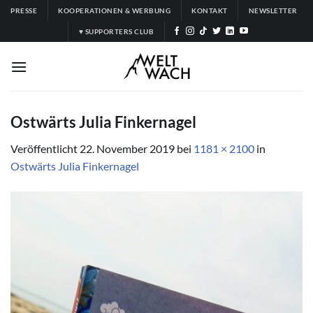
Zum
PRESSE
KOOPERATIONEN & WERBUNG
KONTAKT
NEWSLETTER
Inhalt
♥ SUPPORTERS CLUB
springen
Ostwärts Julia Finkernagel
Veröffentlicht
22. November 2019
bei
1181 × 2100
in
Ostwärts Julia Finkernagel