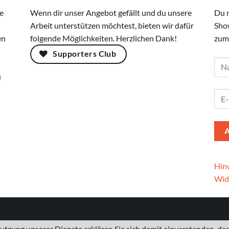
e
Wenn dir unser Angebot gefällt und du unsere
Du 
Arbeit unterstützen möchtest, bieten wir dafür
Sho
en
folgende Möglichkeiten. Herzlichen Dank!
zum
Supporters Club
Hinw
Wid
 Nutzung unserer Dienste erklären Sie sich damit einverstanden, d