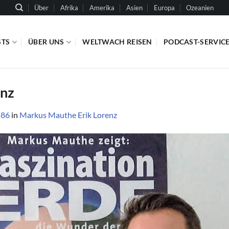
Über
Afrika
Amerika
Asien
Europa
Ozeanien
STS
ÜBER UNS
WELTWACH REISEN
PODCAST-SERVIC
enz
586
in
Markus Mauthe Erik Lorenz