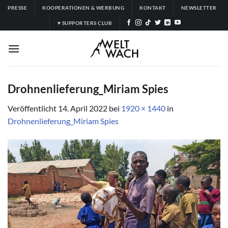
Zum
PRESSE
KOOPERATIONEN & WERBUNG
KONTAKT
NEWSLETTER
Inhalt
♥ SUPPORTERS CLUB
springen
Drohnenlieferung_Miriam Spies
Veröffentlicht
14. April 2022
bei
1920 × 1440
in
Drohnenlieferung_Miriam Spies