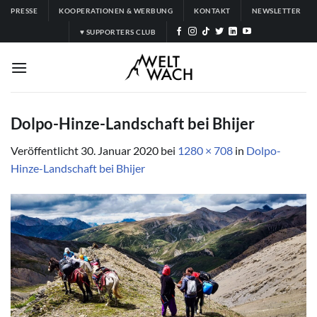
Zum
PRESSE
KOOPERATIONEN & WERBUNG
KONTAKT
NEWSLETTER
Inhalt
♥ SUPPORTERS CLUB
springen
Dolpo-Hinze-Landschaft bei Bhijer
Veröffentlicht
30. Januar 2020
bei
1280 × 708
in
Dolpo-
Hinze-Landschaft bei Bhijer