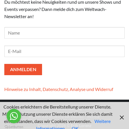
Du möchtest keine Neuigkeiten rund um unsere Shows und
Events verpassen? Dann melde dich zum Weltwach-
Newsletter an!
Hinweise zu Inhalt, Datenschutz, Analyse und Widerruf
Cookies erleichtern die Bereitstellung unserer Dienste.
Kontakt
I
Datenschutzerklärung
I
Impressum
Mit der Nutzung unserer Dienste erklären Sie sich damit
KOOPERATIONEN & WERBUNG
PRESSE
einverstanden, dass wir Cookies verwenden.
Weitere
Copyright 2026 ©
Erik Lorenz
Informationen
OK