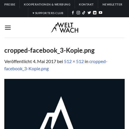
Zum
PRESSE
KOOPERATIONEN & WERBUNG
KONTAKT
NEWSLETTER
Inhalt
♥ SUPPORTERS CLUB
springen
cropped-facebook_3-Kopie.png
Veröffentlicht
4. Mai 2017
bei
512 × 512
in
cropped-
facebook_3-Kopie.png