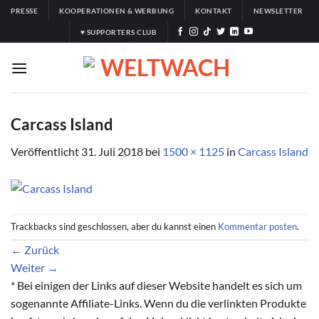
Zum
PRESSE
KOOPERATIONEN & WERBUNG
KONTAKT
NEWSLETTER
Inhalt
♥ SUPPORTERS CLUB
springen
Carcass Island
Veröffentlicht
31. Juli 2018
bei
1500 × 1125
in
Carcass Island
Trackbacks sind geschlossen, aber du kannst einen
Kommentar posten
.
←
Zurück
Weiter
→
* Bei einigen der Links auf dieser Website handelt es sich um
sogenannte Affiliate-Links. Wenn du die verlinkten Produkte