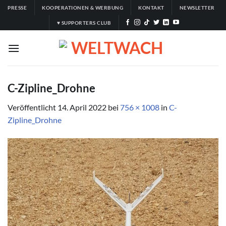
Zum
PRESSE
KOOPERATIONEN & WERBUNG
KONTAKT
NEWSLETTER
Inhalt
♥ SUPPORTERS CLUB
springen
C-Zipline_Drohne
Veröffentlicht
14. April 2022
bei
756 × 1008
in
C-
Zipline_Drohne