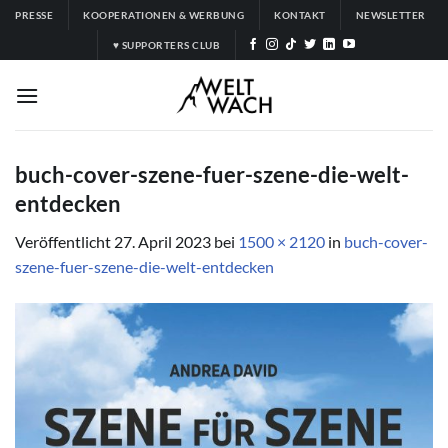
Zum
PRESSE
KOOPERATIONEN & WERBUNG
KONTAKT
NEWSLETTER
Inhalt
♥ SUPPORTERS CLUB
springen
buch-cover-szene-fuer-szene-die-welt-
entdecken
Veröffentlicht
27. April 2023
bei
1500 × 2120
in
buch-cover-
szene-fuer-szene-die-welt-entdecken