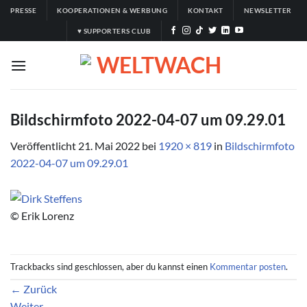
Zum
PRESSE
KOOPERATIONEN & WERBUNG
KONTAKT
NEWSLETTER
Inhalt
♥ SUPPORTERS CLUB
springen
Bildschirmfoto 2022-04-07 um 09.29.01
Veröffentlicht
21. Mai 2022
bei
1920 × 819
in
Bildschirmfoto
2022-04-07 um 09.29.01
© Erik Lorenz
Trackbacks sind geschlossen, aber du kannst einen
Kommentar posten
.
←
Zurück
Weiter
→