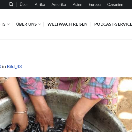
Über
Afrika
Amerika
Asien
Europa
Ozeanien
STS
ÜBER UNS
WELTWACH REISEN
PODCAST-SERVIC
0
in
Bild_43