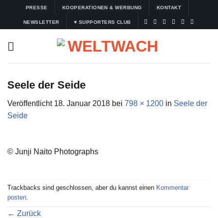
Zum
PRESSE
KOOPERATIONEN & WERBUNG
KONTAKT
Inhalt
NEWSLETTER
♥ SUPPORTERS CLUB
springen
Seele der Seide
Veröffentlicht
18. Januar 2018
bei
798 × 1200
in
Seele der
Seide
© Junji Naito Photographs
Trackbacks sind geschlossen, aber du kannst einen
Kommentar
posten
.
←
Zurück