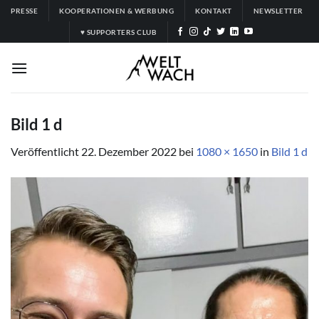
Zum
PRESSE
KOOPERATIONEN & WERBUNG
KONTAKT
NEWSLETTER
Inhalt
♥ SUPPORTERS CLUB
springen
Bild 1 d
Veröffentlicht
22. Dezember 2022
bei
1080 × 1650
in
Bild 1 d