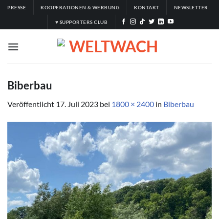
Zum
PRESSE
KOOPERATIONEN & WERBUNG
KONTAKT
NEWSLETTER
Inhalt
♥ SUPPORTERS CLUB
springen
Biberbau
Veröffentlicht
17. Juli 2023
bei
1800 × 2400
in
Biberbau