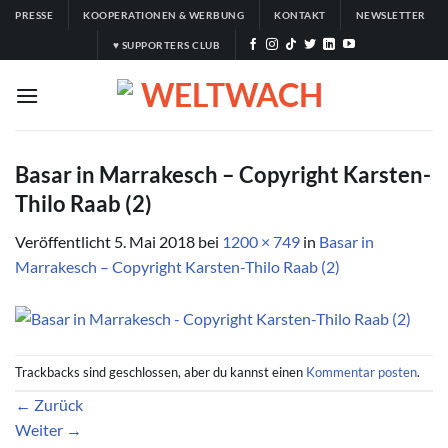
Zum
PRESSE
KOOPERATIONEN & WERBUNG
KONTAKT
NEWSLETTER
Inhalt
♥ SUPPORTERS CLUB
springen
Basar in Marrakesch – Copyright Karsten-
Thilo Raab (2)
Veröffentlicht
5. Mai 2018
bei
1200 × 749
in
Basar in
Marrakesch – Copyright Karsten-Thilo Raab (2)
Trackbacks sind geschlossen, aber du kannst einen
Kommentar posten
.
←
Zurück
Weiter
→