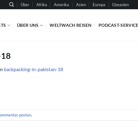
Über
Afrika
Amerika
Asien
Europa
Ozeanien
STS
ÜBER UNS
WELTWACH REISEN
PODCAST-SERVIC
-18
in
backpacking-in-pakistan-18
ommentar posten
.