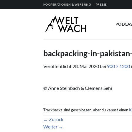
Zum
KOOPERATIONEN & WERBUNG
PRESSE
Inhalt
springen
PODCA
backpacking-in-pakistan
Veröffentlicht
28. Mai 2020
bei
900 × 1200
© Anne Steinbach & Clemens Sehi
Trackbacks sind geschlossen, aber du kannst einen
K
←
Zurück
Weiter
→