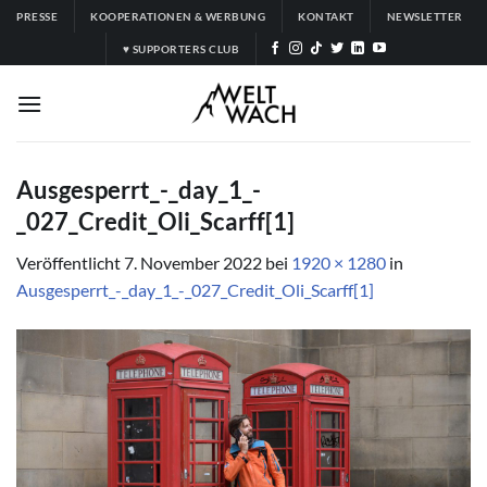
Zum
PRESSE
KOOPERATIONEN & WERBUNG
KONTAKT
NEWSLETTER
Inhalt
♥ SUPPORTERS CLUB
springen
Ausgesperrt_-_day_1_-
_027_Credit_Oli_Scarff[1]
Veröffentlicht
7. November 2022
bei
1920 × 1280
in
Ausgesperrt_-_day_1_-_027_Credit_Oli_Scarff[1]