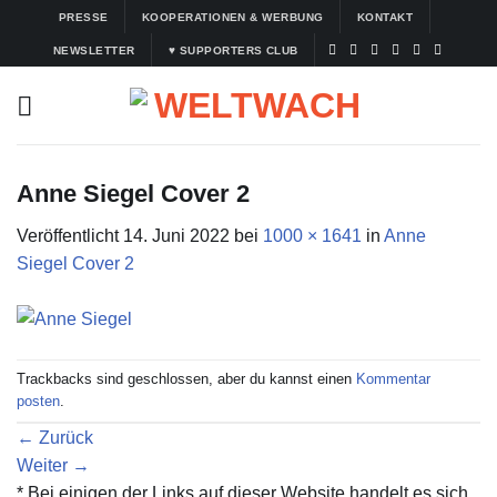
Zum
PRESSE
KOOPERATIONEN & WERBUNG
KONTAKT
Inhalt
NEWSLETTER
♥ SUPPORTERS CLUB
springen
Anne Siegel Cover 2
Veröffentlicht
14. Juni 2022
bei
1000 × 1641
in
Anne
Siegel Cover 2
Trackbacks sind geschlossen, aber du kannst einen
Kommentar
posten
.
←
Zurück
Weiter
→
* Bei einigen der Links auf dieser Website handelt es sich