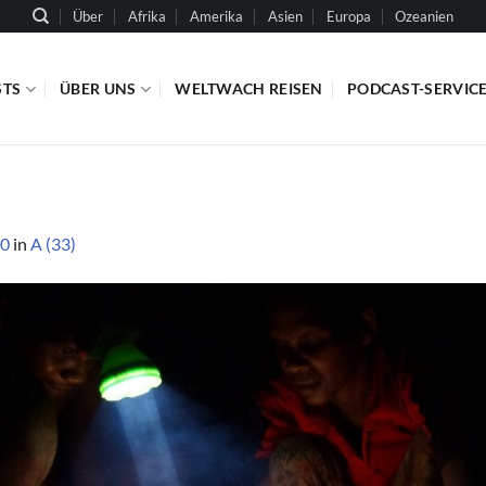
Über
Afrika
Amerika
Asien
Europa
Ozeanien
STS
ÜBER UNS
WELTWACH REISEN
PODCAST-SERVIC
80
in
A (33)