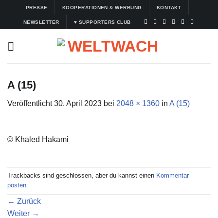
Zum
PRESSE
KOOPERATIONEN & WERBUNG
KONTAKT
Inhalt
NEWSLETTER
♥ SUPPORTERS CLUB
springen
A (15)
Veröffentlicht
30. April 2023
bei
2048 × 1360
in
A (15)
© Khaled Hakami
Trackbacks sind geschlossen, aber du kannst einen
Kommentar
posten
.
←
Zurück
Weiter
→