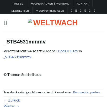
Zum
PRESSE
KOOPERATIONEN & WERBUNG
KONTAKT
Inhalt
NEWSLETTER
♥ SUPPORTERS CLUB
springen
_STB4531mmmv
Veröffentlicht
24. März 2022
bei
1920 × 1025
in
_STB4531mmmv
© Thomas Stachelhaus
Trackbacks sind geschlossen, aber du kannst einen
Kommentar posten
.
←
Zurück
Weiter
→