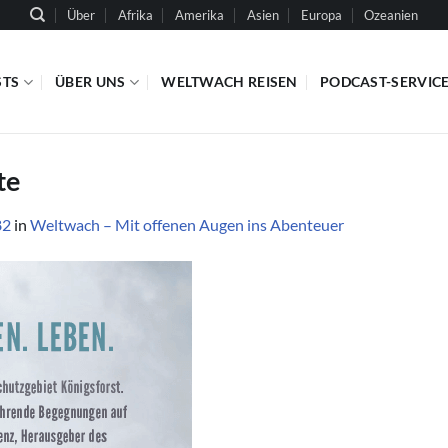
Über
Afrika
Amerika
Asien
Europa
Ozeanien
STS
ÜBER UNS
WELTWACH REISEN
PODCAST-SERVIC
te
82
in
Weltwach – Mit offenen Augen ins Abenteuer