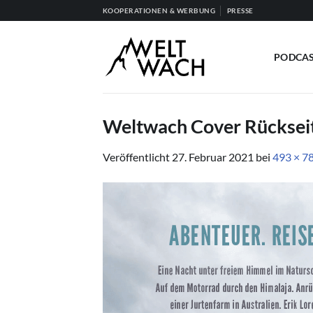
Zum
KOOPERATIONEN & WERBUNG
PRESSE
Inhalt
springen
PODCA
Weltwach Cover Rücksei
Veröffentlicht
27. Februar 2021
bei
493 × 7