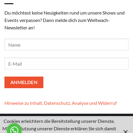
Du möchtest keine Neuigkeiten rund um unsere Shows und
Events verpassen? Dann melde dich zum Weltwach-
Newsletter an!
Hinweise zu Inhalt, Datenschutz, Analyse und Widerruf
Cookies erleichtern die Bereitstellung unserer Dienste.
Kontakt
I
Datenschutzerklärung
I
Impressum
Mit der Nutzung unserer Dienste erklären Sie sich damit
KOOPERATIONEN & WERBUNG
PRESSE