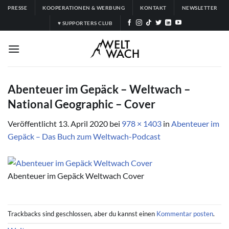
Zum
PRESSE
KOOPERATIONEN & WERBUNG
KONTAKT
NEWSLETTER
Inhalt
♥ SUPPORTERS CLUB
springen
Abenteuer im Gepäck – Weltwach –
National Geographic – Cover
Veröffentlicht
13. April 2020
bei
978 × 1403
in
Abenteuer im
Gepäck – Das Buch zum Weltwach-Podcast
Abenteuer im Gepäck Weltwach Cover
Trackbacks sind geschlossen, aber du kannst einen
Kommentar posten
.