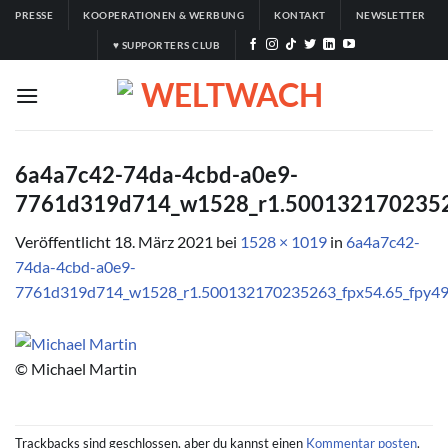
Zum
PRESSE
KOOPERATIONEN & WERBUNG
KONTAKT
NEWSLETTER
Inhalt
♥ SUPPORTERS CLUB
springen
6a4a7c42-74da-4cbd-a0e9-
7761d319d714_w1528_r1.50013217023526
Veröffentlicht
18. März 2021
bei
1528 × 1019
in
6a4a7c42-
74da-4cbd-a0e9-
7761d319d714_w1528_r1.500132170235263_fpx54.65_fpy49
© Michael Martin
Trackbacks sind geschlossen, aber du kannst einen
Kommentar posten
.