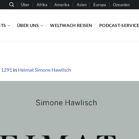
Über
Afrika
Amerika
Asien
Europa
Ozeanien
STS
ÜBER UNS
WELTWACH REISEN
PODCAST-SERVIC
 1291
in
Heimat Simone Hawlisch