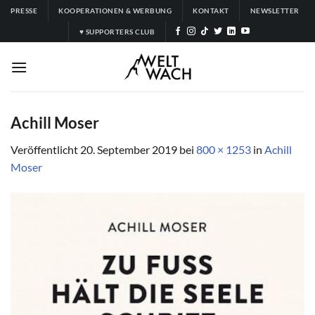
Zum
PRESSE
KOOPERATIONEN & WERBUNG
KONTAKT
NEWSLETTER
Inhalt
♥ SUPPORTERS CLUB
springen
Achill Moser
Veröffentlicht
20. September 2019
bei
800 × 1253
in
Achill
Moser