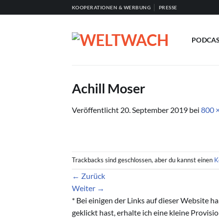
Zum
KOOPERATIONEN & WERBUNG
PRESSE
Inhalt
springen
PODCA
Achill Moser
Veröffentlicht
20. September 2019
bei
800 
Trackbacks sind geschlossen, aber du kannst einen
K
←
Zurück
Weiter
→
* Bei einigen der Links auf dieser Website 
geklickt hast, erhalte ich eine kleine Provis