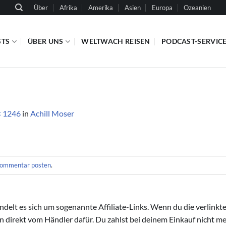
Über
Afrika
Amerika
Asien
Europa
Ozeanien
STS
ÜBER UNS
WELTWACH REISEN
PODCAST-SERVIC
× 1246
in
Achill Moser
ommentar posten
.
handelt es sich um sogenannte Affiliate-Links. Wenn du die verlink
ion direkt vom Händler dafür. Du zahlst bei deinem Einkauf nicht meh