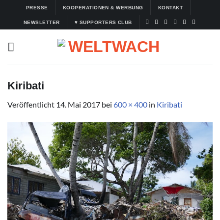
Zum
PRESSE
KOOPERATIONEN & WERBUNG
KONTAKT
Inhalt
NEWSLETTER
♥ SUPPORTERS CLUB
springen
Kiribati
Veröffentlicht
14. Mai 2017
bei
600 × 400
in
Kiribati