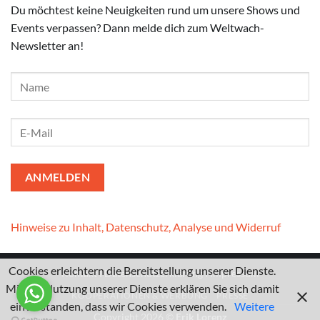
Du möchtest keine Neuigkeiten rund um unsere Shows und
Events verpassen? Dann melde dich zum Weltwach-
Newsletter an!
Hinweise zu Inhalt, Datenschutz, Analyse und Widerruf
Cookies erleichtern die Bereitstellung unserer Dienste.
Kontakt
I
Datenschutzerklärung
I
Impressum
Mit der Nutzung unserer Dienste erklären Sie sich damit
KOOPERATIONEN & WERBUNG
PRESSE
einverstanden, dass wir Cookies verwenden.
Weitere
Copyright 2026 ©
Erik Lorenz