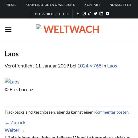
Zum
PRESSE
KOOPERATIONEN & WERBUNG
KONTAKT
NEWSLETTER
Inhalt
♥ SUPPORTERS CLUB
springen
Laos
Veröffentlicht
11. Januar 2019
bei
1024 × 768
in
Laos
© Erik Lorenz
Trackbacks sind geschlossen, aber du kannst einen
Kommentar posten
.
←
Zurück
Weiter
→
* Bei einigen der Links auf dieser Website handelt es sich um