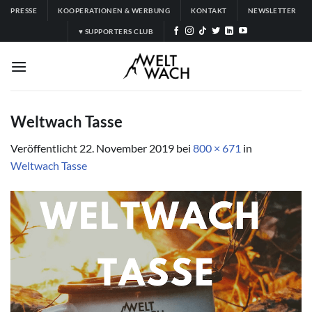
Zum
PRESSE
KOOPERATIONEN & WERBUNG
KONTAKT
NEWSLETTER
Inhalt
♥ SUPPORTERS CLUB
springen
Weltwach Tasse
Veröffentlicht
22. November 2019
bei
800 × 671
in
Weltwach Tasse