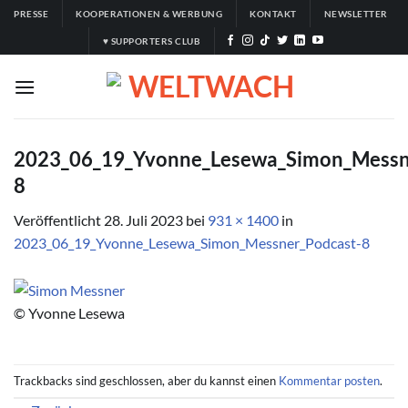
Zum
PRESSE
KOOPERATIONEN & WERBUNG
KONTAKT
NEWSLETTER
Inhalt
♥ SUPPORTERS CLUB
springen
2023_06_19_Yvonne_Lesewa_Simon_Messn
8
Veröffentlicht
28. Juli 2023
bei
931 × 1400
in
2023_06_19_Yvonne_Lesewa_Simon_Messner_Podcast-8
© Yvonne Lesewa
Trackbacks sind geschlossen, aber du kannst einen
Kommentar posten
.