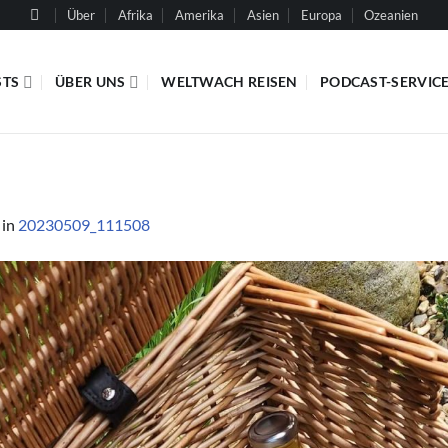
Über
Afrika
Amerika
Asien
Europa
Ozeanien
STS
ÜBER UNS
WELTWACH REISEN
PODCAST-SERVIC
in
20230509_111508