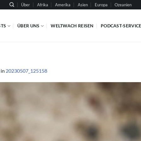
Über
Afrika
Amerika
Asien
Europa
Ozeanien
STS
ÜBER UNS
WELTWACH REISEN
PODCAST-SERVIC
in
20230507_125158