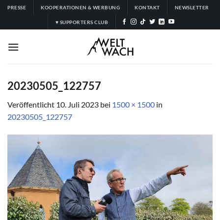
Zum
PRESSE
KOOPERATIONEN & WERBUNG
KONTAKT
NEWSLETTER
Inhalt
♥ SUPPORTERS CLUB
springen
20230505_122757
Veröffentlicht
10. Juli 2023
bei
1500 × 1500
in
20230505_122757