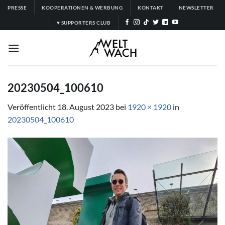
Zum
PRESSE
KOOPERATIONEN & WERBUNG
KONTAKT
NEWSLETTER
Inhalt
♥ SUPPORTERS CLUB
springen
20230504_100610
Veröffentlicht
18. August 2023
bei
1920 × 1920
in
20230504_100610