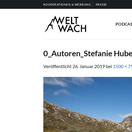
Zum
KOOPERATIONEN & WERBUNG
PRESSE
Inhalt
springen
PODCA
0_Autoren_Stefanie Hube
Veröffentlicht
26. Januar 2019
bei
1500 × 7