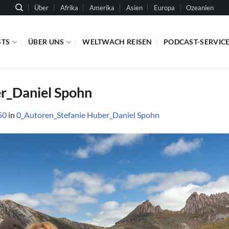
Über
Afrika
Amerika
Asien
Europa
Ozeanien
STS
ÜBER UNS
WELTWACH REISEN
PODCAST-SERVIC
r_Daniel Spohn
50
in
0_Autoren_Stefanie Huber_Daniel Spohn